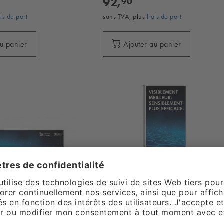
92,
90
ais de port
sans TVA, plus
frais de port
au panier
Ajouter au panier