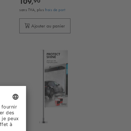
109,
90
sans TVA, plus
frais de port
Ajouter au panier