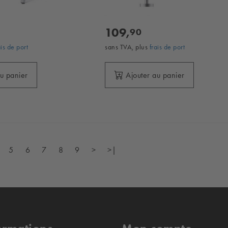
109,
90
ais de port
sans TVA, plus
frais de port
au panier
Ajouter au panier
5
6
7
8
9
>
>|