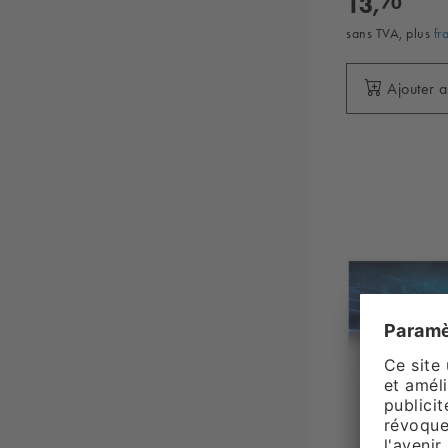
13,
70
sans TVA, plus
fr
Ajouter 