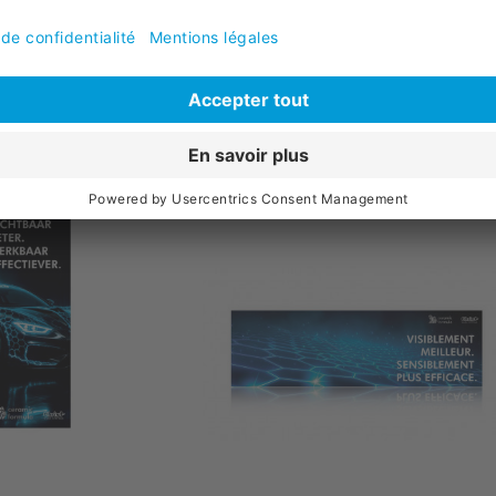
109,
90
ais de port
sans TVA, plus
frais de port
au panier
Ajouter au panier