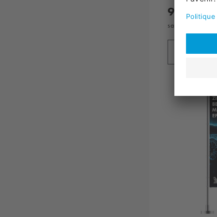
92,
90
sans TVA, plus
fr
Ajouter 