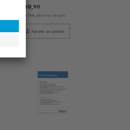
109,
90
sans TVA, plus
frais de port
Ajouter au panier