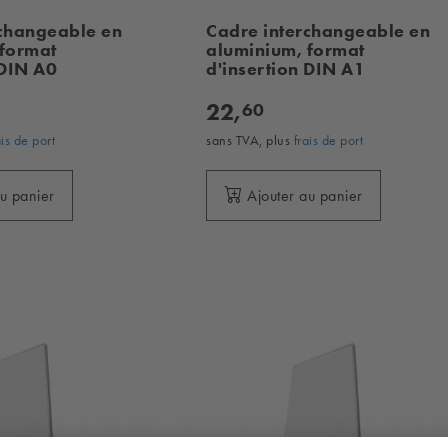
rchangeable en
Cadre interchangeable en
 format
aluminium, format
 DIN A0
d'insertion DIN A1
22,
60
ais de port
sans TVA, plus
frais de port
au panier
Ajouter au panier