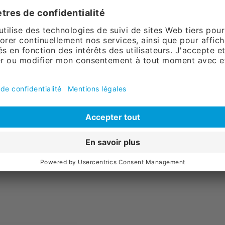
neux à DEL
Cadre lumineux à DEL
isable en
DIN A3, utilisable en
ans poster
intérieur, sans poster
89,
00
ais de port
sans TVA, plus
frais de port
au panier
Ajouter au panier