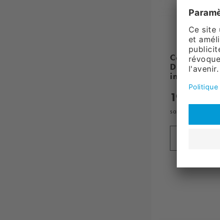
Cadre lumi
DIN A1, util
intérieur, s
199,
00
sans TVA, plus
fr
Ajouter 