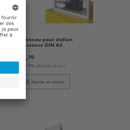
Panneau pour station
d'essence DIN A3
31,
70
sans TVA, plus
frais de port
Ajouter au panier