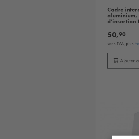
Cadre inte
aluminium,
d'insertion
50,
90
sans TVA, plus
fr
Ajouter 