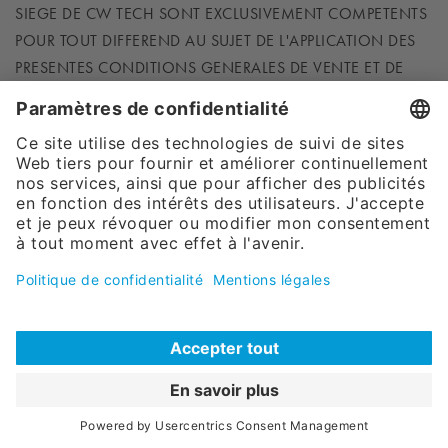
SIEGE DE CW TECH SONT EXCLUSIVEMENT COMPETENTS
POUR TOUT DIFFEREND AU SUJET DE L'APPLICATION DES
PRESENTES CONDITIONS GENERALES DE VENTE ET DE
PRESTATIONS DE SERVICES ET DE LEUR INTERPRETATION,
AINSI QUE POUR TOUT DIFFEREND RELATIF A LA
FORMATION, L’INTERPRETATION, L’EXECUTION ET LA
CESSATION POUR QUELQUE CAUSE QUE CE SOIT (Y
COMPRIS POUR RUPTURE BRUTALE D’UNE RELATION
COMMERCIALE ETABLIE) DES CONTRATS CONCLUS ENTRE
CW TECH ET SES CLIENTS, ET CE MEME EN CAS D’APPEL
EN GARANTIE OU DE PLURALITE DE DEFENDEURS.
CW Tech S.A.R.L. - 50 Avenue d’Alsace – 68027 Colmar
France
Tél 08 20 32 12 14 – Fax 08 20 88 94 33 – info@cwtech.fr