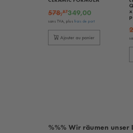
Q
x
578,
349,00
87
p
sans TVA, plus
frais de port
2
Ajouter au panier
sa
%%% Wir räumen unser 