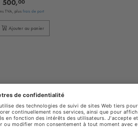
 500,
00
ns TVA, plus
frais de port
Ajouter au panier
station de lavage : pour un entretien e