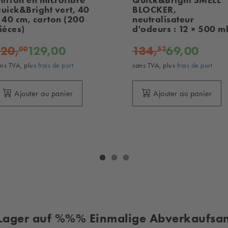
uick&Bright vert, 40
BLOCKER,
 40 cm, carton (200
neutralisateur
ièces)
d'odeurs : 12 × 500 m
20,
129,00
134,
69,00
00
52
ns TVA, plus
frais de port
sans TVA, plus
frais de port
Ajouter au panier
Ajouter au panier
Lager auf %%% Einmalige Abverkaufs