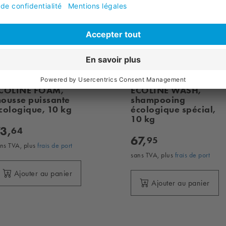
COLINE FOAM,
ECOLINE WASH,
ousse puissante
shampooing
cologique, 10 kg
écologique spécial,
10 kg
3,
64
67,
95
ns TVA, plus
frais de port
sans TVA, plus
frais de port
Ajouter au panier
Ajouter au panier