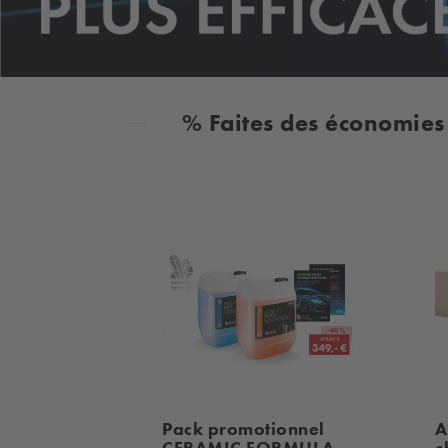
% Faites des économies 
Pack promotionnel
A
CERAMIC FORMULA
c