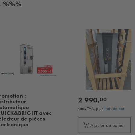
t! %%%
romotion :
2 990,
00
istributeur
utomatique
sans TVA, plus
frais de port
UICK&BRIGHT avec
électeur de pièces
lectronique
Ajouter au panier