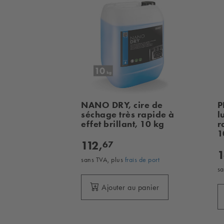
NANO DRY, cire de
P
séchage très rapide à
l
effet brillant, 10 kg
r
1
112,
67
1
sans TVA, plus
frais de port
sa
Ajouter au panier