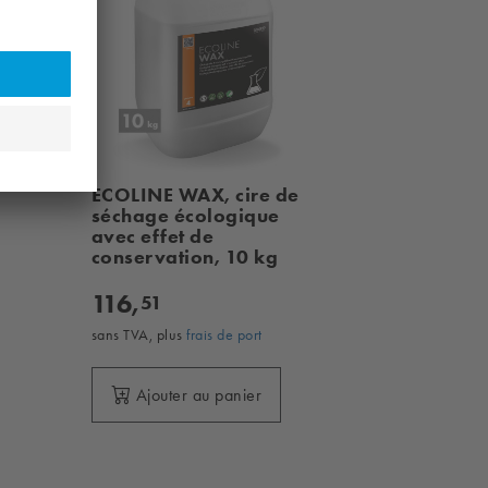
ECOLINE WAX, cire de
séchage écologique
avec effet de
conservation, 10 kg
116,
51
sans TVA, plus
frais de port
Ajouter au panier