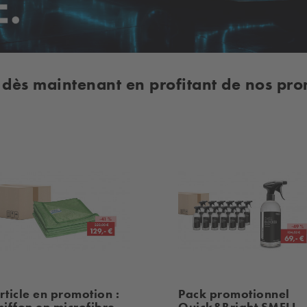
dès maintenant en profitant de nos pro
rticle en promotion :
Pack promotionnel
hiffon en microfibre
Quick&Bright SMELL