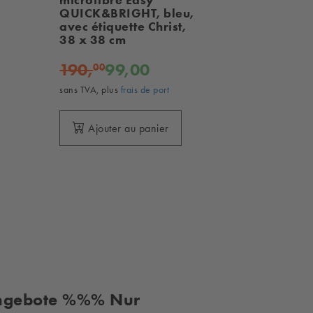
QUICK&BRIGHT, bleu,
CLEANER, 
avec étiquette Christ,
détergent 
l
38 x 38 cm
carton (45
190,
99,00
114,
59
00
53
sans TVA, plus
frais de port
sans TVA, plus
Ajouter au panier
Ajouter
angebote %%% Nur