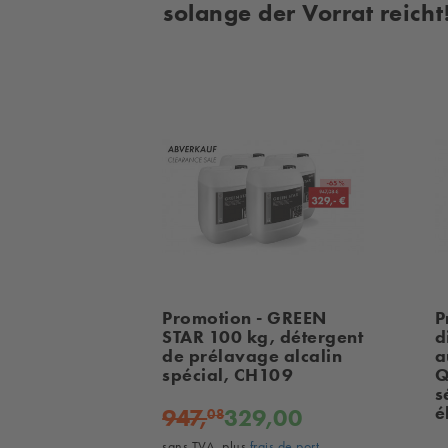
solange der Vorrat reich
Promotion - GREEN
P
STAR 100 kg, détergent
d
de prélavage alcalin
a
spécial, CH109
Q
s
é
947,
329,00
08
sans TVA, plus
frais de port