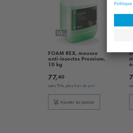
FOAM REX, mousse
E
anti-insectes Premium,
m
10 kg
é
77,
7
40
sans TVA, plus
frais de port
sa
Ajouter au panier