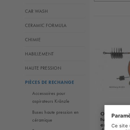
CAR WASH
CERAMIC FORMULA
CHIMIE
HABILLEMENT
HAUTE PRESSION
PIÈCES DE RECHANGE
Accessoires pour
aspirateurs Kränzle
Buses haute pression en
Outil pour 
tuyau - ZS
céramique
enrouleur s