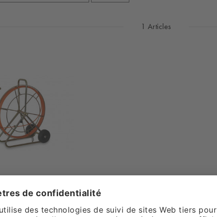
1 Articles
le nettoyage de
A tambour
ur pied 25 m