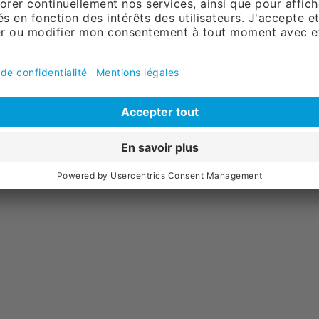
rosse
 Ø 100 mm
ais de port
au panier