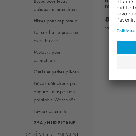
de long + b
Buses pour tuyau
métallique
obliques et manchons
880,
00
Filtres pour aspirateur
sans TVA, plus
fr
Lances haute pression
avec brosse
Ajouter 
Moteurs pour
aspirateurs
Outils et petites pièces
Pièces détachées pour
appareil d'aspersion
préalable Waschbär
Tuyaux aspirants
ZSA/HURRICANE
SYSTÈMES DE PAIEMENT