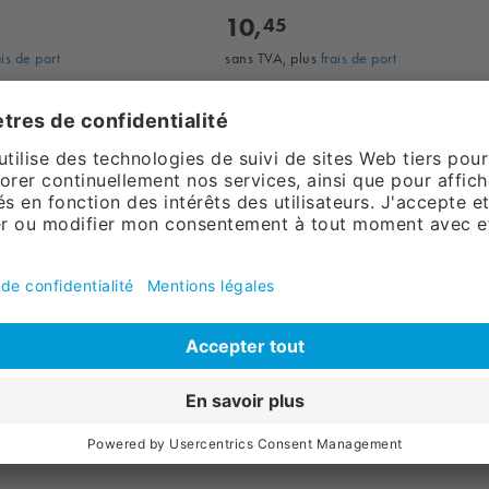
10,
45
ais de port
sans TVA, plus
frais de port
au panier
Ajouter au panier