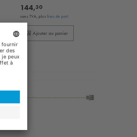
144,
30
sans TVA, plus
frais de port
Ajouter au panier