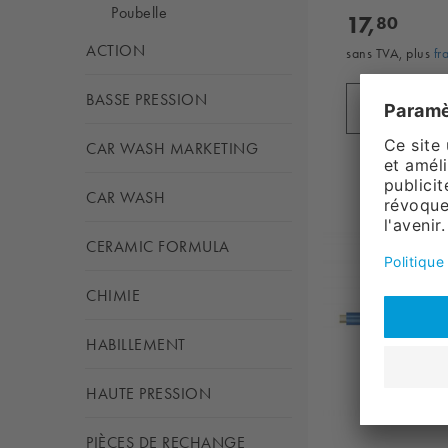
Poubelle
17,
80
ACTION
sans TVA, plus
fr
BASSE PRESSION
Ajouter 
CAR WASH MARKETING
CAR WASH
CERAMIC FORMULA
CHIMIE
HABILLEMENT
HAUTE PRESSION
PIÈCES DE RECHANGE