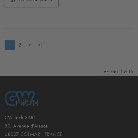
1
2
>
>|
Articles 1 à 15
CW Tech SARL
50, Avenue d'Alsace
68027 COLMAR - FRANCE